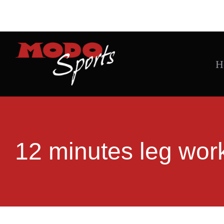
Skip
to
content
H
12 minutes leg wor